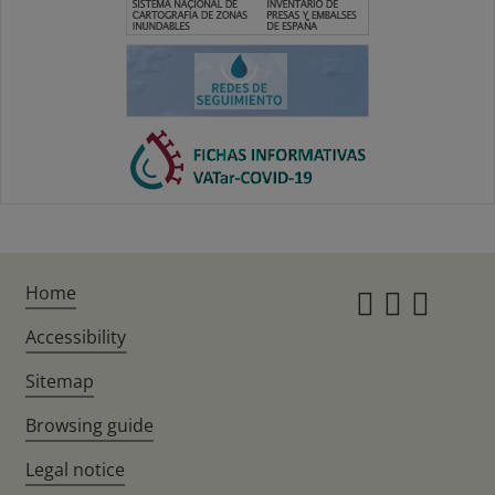
Home
Instagr
Twitte
Fac
Accessibility
Sitemap
Browsing guide
Legal notice