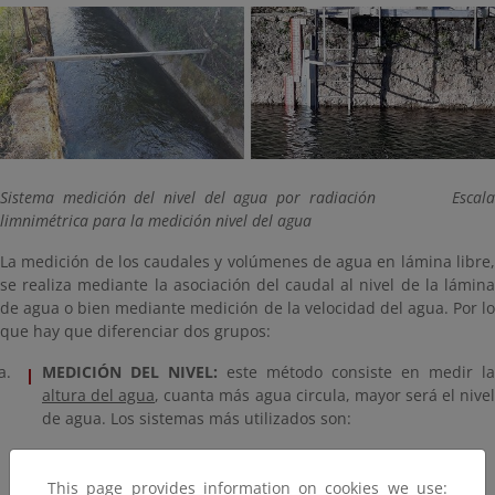
Sistema medición del nivel del agua por radiación Escala
limnimétrica para la medición nivel del agua
La medición de los caudales y volúmenes de agua en lámina libre,
se realiza mediante la asociación del caudal al nivel de la lámina
de agua o bien mediante medición de la velocidad del agua. Por lo
que hay que diferenciar dos grupos:
MEDICIÓN DEL NIVEL:
este método consiste en medir la
altura del agua
, cuanta más agua circula, mayor será el nive
de agua. Los sistemas más utilizados son:
Escala limnimétrica.
Sistema de presión.
This page provides information on cookies we use: