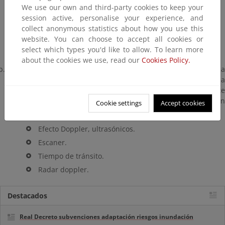
We use our own and third-party cookies to keep your
Sistema de propiedades eléctricas.
session active, personalise your experience, and
Sistema por radiación.
collect anonymous statistics about how you use this
Sistema por contracción.
website. You can choose to accept all cookies or
select which types you'd like to allow. To learn more
about the cookies we use, read our
Cookies Policy.
MEDICIÓN DE LA VELOCIDAD:
para el cálculo del
caudal
a
través de la velocidad, se utiliza la velocidad media, pues la
velocidad en una conducción no está uniformemente
distribuida. Algunos tipos de sistemas de medición
Cookie settings
Accept cookies
mediante la velocidad del agua son:
Efecto Doppler, ultrasónicos.
Escaner.
Tiempo de tránsito.
Radar doppler.
Destacados
Real Decreto subvenciones adaptación riesgos inundación