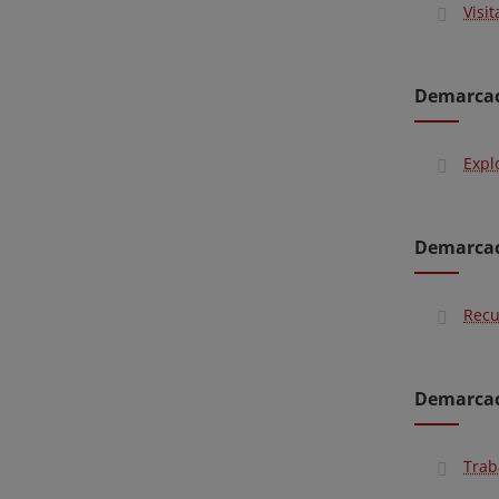
Visi
Demarcac
Expl
Demarcaci
Recu
Demarcaci
Trab