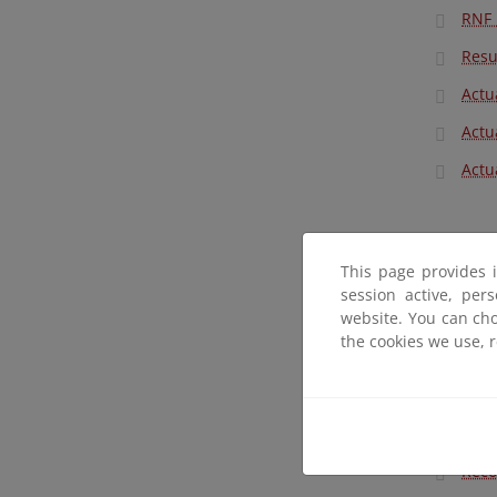
RNF 
Resu
Actu
Actu
Actu
Demarcaci
This page provides 
session active, per
website. You can cho
Rese
the cookies we use, 
Rese
Rese
La R
Reco