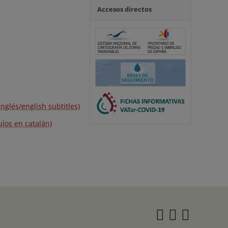
Accesos directos
inglés/english subtitles)
ulos en catalán)
Instagra
Twitter
Face