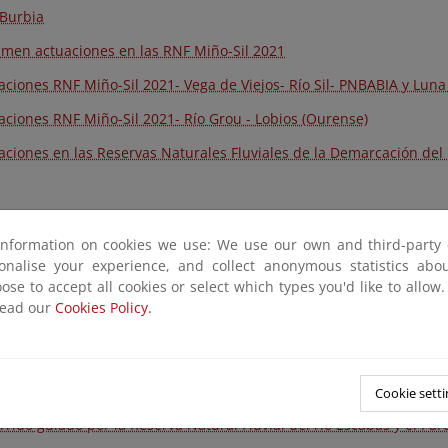
Burbia
men actuaciones en las RNF Miño-Sil 2021
aciones RNF Miño-Sil 2021- Vega de Viejos- Río Sil- PNBABIA y Luna
aciones RNF Miño-Sil 2021- Río Grou - Lobios (Ourense)
aciones en las Reservas Naturales Fluviales de la Demarcación del 
ón hidrográfica del Tajo
information on cookies we use: We use our own and third-party 
sonalise your experience, and collect anonymous statistics ab
ose to accept all cookies or select which types you'd like to allow
rva Natural Fluvial del río Batuecas
read our
Cookies Policy.
rva Natural Fluvial del Río Manzanares
rva Natural Fluvial del Río Dulce
eserva Natural Fluvial del río Tajo
Cookie setti
rrido guiado por la Reserva Natural Fluvial del río Escabas y el Par