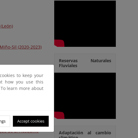
 (León)
Miño-Sil (2020-2023)
Reservas Naturales
Fluviales
cookies to keep your
out how you use this
. To learn more about
ngs
Accept cookies
que de El Hosquillo
Adaptación al cambio
climático