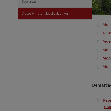
Descargas
Videos y materiales divulgativos
Vide
Rese
Víde
Vide
Víde
Víde
Demarcaci
Rese
Gra