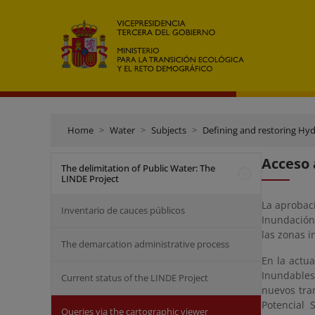
Home
Water
Subjects
Defining and restoring Hyd
Acceso 
The delimitation of Public Water: The
LINDE Project
La aprobaci
Inventario de cauces públicos
Inundación
las zonas 
The demarcation administrative process
En la actu
Inundables
Current status of the LINDE Project
nuevos tra
Potencial 
Queries via the cartographic viewer