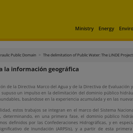
Ministry
Energy
Envir
raulic Public Domain
The delimitation of Public Water: The LINDE Project
a la información geográfica
ón de la Directiva Marco del Agua y de la Directiva de Evaluación 
 supuso un impulso en la delimitación del dominio público hidráu
inundables, basándose en la experiencia acumulada y en las nuevas
alidad, estos trabajos se integran en el marco del Sistema Nacion
, determinando, en una primera fase, el dominio público hidráu
mos definidos por las Confederaciones Hidrográficas, y en especi
Significativo de Inundación (ARPSIs), y a partir de esta primera 