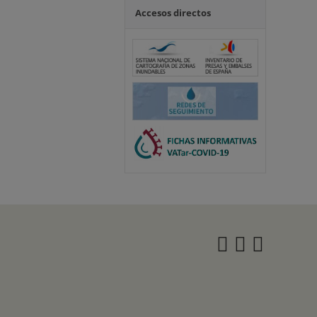
Accesos directos
Instagra
Twitter
Face