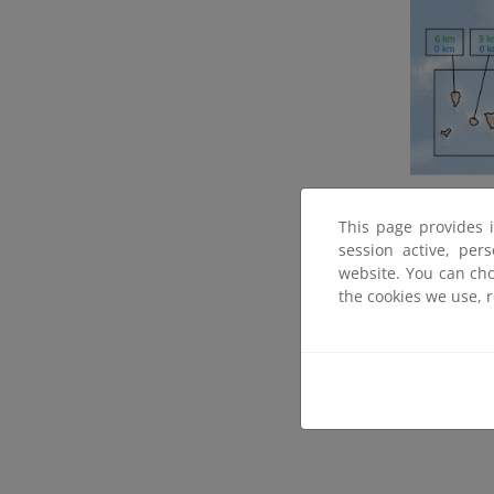
Acceso al v
This page provides 
session active, per
Acceso a la
website. You can cho
the cookies we use, 