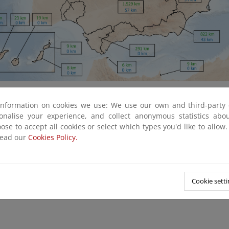
isor geográfico del Geoportal del Ministerio
.
information on cookies we use: We use our own and third-party 
sonalise your experience, and collect anonymous statistics ab
 página de descargas de información geográfica digital del área de
ose to accept all cookies or select which types you'd like to allow
read our
Cookies Policy.
Cookie setti