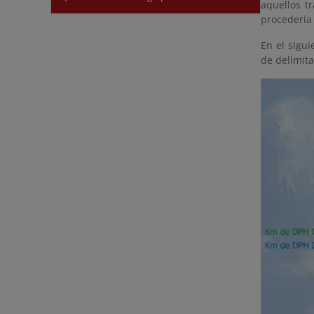
aquellos t
procedería 
En el sigu
de delimit