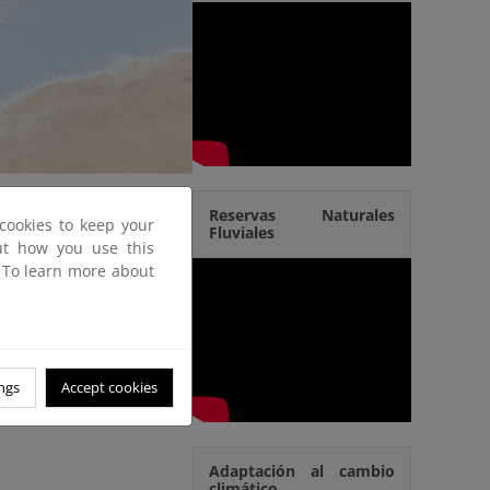
Reservas Naturales
cookies to keep your
Fluviales
out how you use this
 actividad del Agua
.
. To learn more about
ngs
Accept cookies
Adaptación al cambio
climático