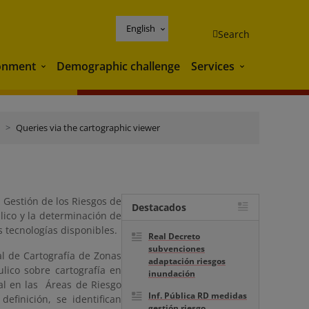
English
Search
onment
Demographic challenge
Services
Environment
Services
Queries via the cartographic viewer
y Gestión de los Riesgos de
Destacados
lico y la determinación de
 tecnologías disponibles.
Real Decreto
subvenciones
al de Cartografía de Zonas
adaptación riesgos
lico sobre cartografía en
inundación
al en las Áreas de Riesgo
Inf. Pública RD medidas
definición, se identifican
gestión riesgo