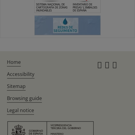
Home
Instagr
Twitte
Fac
Accessibility
Sitemap
Browsing guide
Legal notice