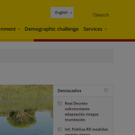
English
Search
onment
Demographic challenge
Services
Environment
Services
Destacados
Real Decreto
subvenciones
adaptación riesgos
inundación
Inf. Pública RD medidas
gestión riesgo