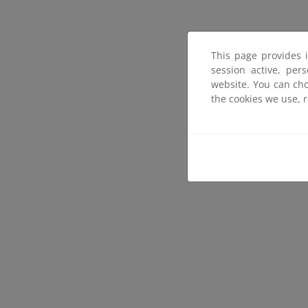
This page provides 
session active, per
website. You can cho
the cookies we use, 