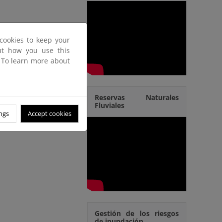
cookies to keep your
out how you use this
. To learn more about
Reservas Naturales
Fluviales
ngs
Accept cookies
Gestión de los riesgos
de inundación