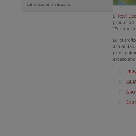
Eutrofización en España
El
Real Dec
producida
“Enriquecim
La eutrofi
actualidad
principalme
exceso ano
Impa
Caus
Norm
Eutr