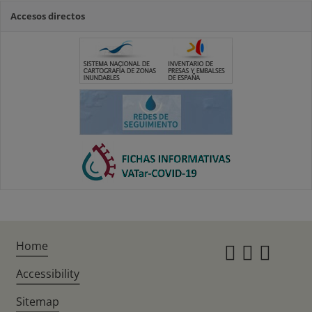
Accesos directos
Home
Instagr
Twitte
Fac
Accessibility
Sitemap