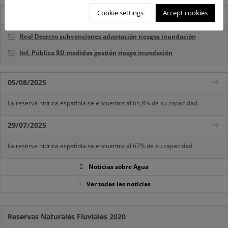
Cookie settings
Accept cookies
Destacados
Real Decreto subvenciones adaptación riesgos inundación
Inf. Pública RD medidas gestión riesgo inundación
05/08/2025
La reserva hídrica española se encuentra al 65,8% de su capacidad
29/07/2025
La reserva hídrica española se encuentra al 67% de su capacidad
Noticias sobre Agua
Ver todas las noticias
Reservas Naturales Fluviales 2020