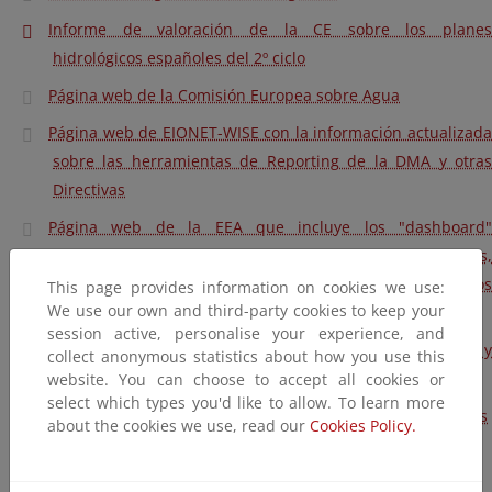
Informe de valoración de la CE sobre los planes
hidrológicos españoles del 2º ciclo
Página web de la Comisión Europea sobre Agua
Página web de EIONET-WISE con la información actualizada
sobre las herramientas de Reporting de la DMA y otras
Directivas
Página web de la EEA que incluye los "dashboard"
(herramienta de visualización mediante tablas interactivas,
gráficos y mapas, de los datos reportados por todos los
This page provides information on cookies we use:
We use our own and third-party cookies to keep your
Estados miembro, a escalas de UE, EM o DH)
session active, personalise your experience, and
Plan de Depuración, Saneamiento, Eficiencia, Ahorro y
collect anonymous statistics about how you use this
Reutilización (Plan DSEAR)
website. You can choose to accept all cookies or
select which types you'd like to allow. To learn more
Otros documentos relacionados con los planes hidrológicos
about the cookies we use, read our
Cookies Policy.
Plan de Acción de Aguas Subterráneas 2023-2030