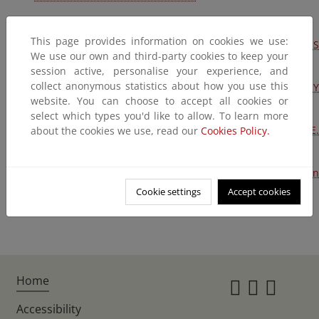
ESTADISTICA ANUAL DE PESCA. Resumen 2005-2022
This page provides information on cookies we use:
ESTADISTICA ANUAL DE PROYECTOS Y ACTUACIONES
We use our own and third-party cookies to keep your
FORESTALES. Resumen 2005-2022
session active, personalise your experience, and
collect anonymous statistics about how you use this
ESTADISTICAS DE COMERCIO EXTERIOR DE LA MADERA Y
website. You can choose to accept all cookies or
PRODUCTOS FORESTALES. Resumen 2005-2022
select which types you'd like to allow. To learn more
ESTADÍSTICA ANUAL DE GESTIÓN FORESTAL SOSTENIBLE.
about the cookies we use, read our
Cookies Policy.
Resumen 2005-2022
PRODUCCION Y COMERCIALIZACION DE MFR. Resumen
2005-2022
Cookie settings
Accept cookies
Home
Instagr
Twitte
Fac
Accessibility