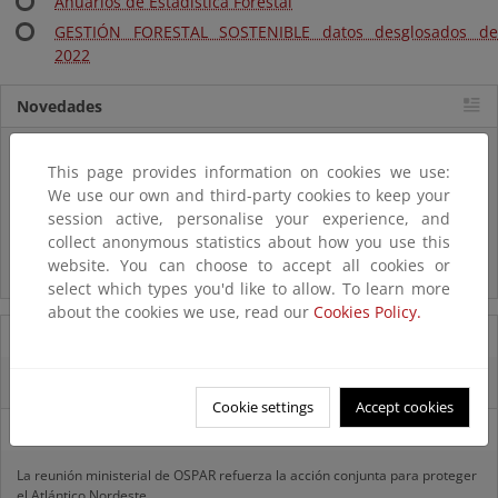
Anuarios de Estadística Forestal
GESTIÓN FORESTAL SOSTENIBLE datos desglosados de
2022
Novedades
Listas patrón
This page provides information on cookies we use:
El MITECO revisa y actualiza la Lista Patrón de las especies
silvestres presentes en España
We use our own and third-party cookies to keep your
session active, personalise your experience, and
collect anonymous statistics about how you use this
Preguntas frecuentes...
website. You can choose to accept all cookies or
Acceso a los recursos genéticos y reparto de beneficios
select which types you'd like to allow. To learn more
about the cookies we use, read our
Cookies Policy.
07/08/2025
El censo de aves del Parque Nacional de las Tablas bate récords históricos
Cookie settings
Accept cookies
27/06/2025
La reunión ministerial de OSPAR refuerza la acción conjunta para proteger
el Atlántico Nordeste