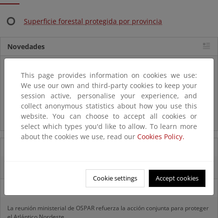
Superficie forestal protegida por provincia
Novedades
Listas patrón
This page provides information on cookies we use:
El MITECO revisa y actualiza la Lista Patrón de las especies
silvestres presentes en España
We use our own and third-party cookies to keep your
session active, personalise your experience, and
collect anonymous statistics about how you use this
Preguntas frecuentes...
website. You can choose to accept all cookies or
Acceso a los recursos genéticos y reparto de beneficios
select which types you'd like to allow. To learn more
about the cookies we use, read our
Cookies Policy.
07/08/2025
El censo de aves del Parque Nacional de las Tablas bate récords históricos
Cookie settings
Accept cookies
27/06/2025
La reunión ministerial de OSPAR refuerza la acción conjunta para proteger
el Atlántico Nordeste