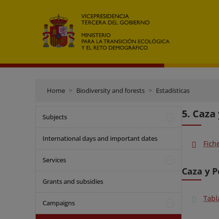
Home
Biodiversity and forests
Estadísticas
5. Caza 
Subjects
International days and important dates
Fich
Services
Caza y P
Grants and subsidies
Tabl
Campaigns