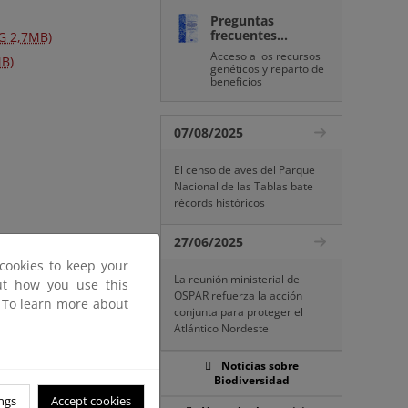
Preguntas
frecuentes...
PG 2,7MB)
Acceso a los recursos
MB)
genéticos y reparto de
beneficios
07/08/2025
El censo de aves del Parque
Nacional de las Tablas bate
récords históricos
27/06/2025
cookies to keep your
La reunión ministerial de
out how you use this
OSPAR refuerza la acción
. To learn more about
conjunta para proteger el
Atlántico Nordeste
Noticias sobre
Biodiversidad
ngs
Accept cookies