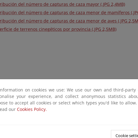
tribución del número de capturas de caza mayor (.JPG 2,4MB)
tribución del número de capturas de caza menor de mamíferos (.J
tribución del número de capturas de caza menor de aves (.JPG 2,5
rficie de terrenos cinegéticos por provincia (.JPG 2,5MB)
information on cookies we use: We use our own and third-party 
sonalise your experience, and collect anonymous statistics ab
ose to accept all cookies or select which types you'd like to allow
read our
Cookies Policy.
Cookie setti