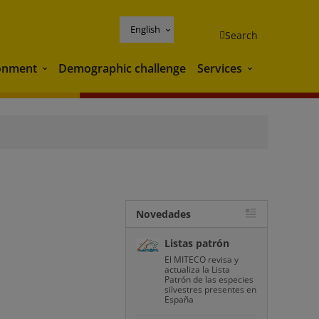
English
Search
onment
Demographic challenge
Services
Environment
Services
Novedades
Listas patrón
El MITECO revisa y
actualiza la Lista
Patrón de las especies
silvestres presentes en
España