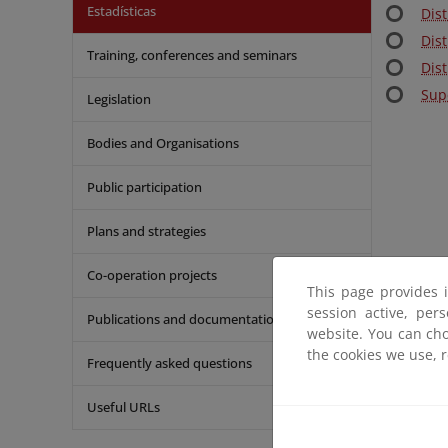
Estadísticas
Dis
Dis
Training, conferences and seminars
Dis
Supe
Legislation
Bodies and Organisations
Public participation
Plans and strategies
Co-operation projects
This page provides 
session active, per
Publications and documentation
website. You can cho
the cookies we use, 
Frequently asked questions
Useful URLs