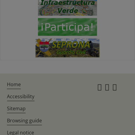
Home
Instagr
Twitte
Fac
Accessibility
Sitemap
Browsing guide
Legal notice