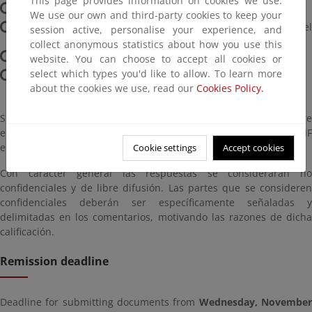
This page provides information on cookies we use:
Asunto: "Información pública APL Bomberos forestales".
We use our own and third-party cookies to keep your
Nombre y apellidos / denominación o razón social del
session active, personalise your experience, and
participante
collect anonymous statistics about how you use this
Organización o asociación (si corresponde)
website. You can choose to accept all cookies or
select which types you'd like to allow. To learn more
Contacto (correo electrónico)
about the cookies we use, read our
Cookies Policy.
Sólo serán consideradas las respuestas en las que el participante
esté plenamente identificado (nombre completo junto al DNI o CIF
en función de la personalidad física o jurídica).
Cookie settings
Accept cookies
Con carácter general las respuestas se considerarán no
confidenciales y de libre difusión. Las partes que se consideren
confidenciales deberán ser específicamente señaladas y
delimitadas en los comentarios, motivando las razones de dicha
calificación.
Remission deadline
Deadline for submitting documents from
Wednesday, Novembe