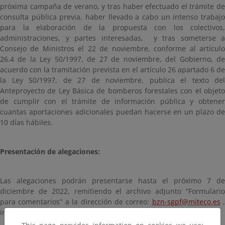
próxima campaña de verano, y tras haber efectuado el trámite de
consulta pública previa, haber llevado a cabo un intenso trabajo
para la elaboración de la propuesta con los colectivos,
administraciones, y partes interesadas, y tras someterse a
Consejo de Ministros el 22 de noviembre, conforme al artículo
26.4 de la Ley 50/1997, de 27 de noviembre, del Gobierno, de
acuerdo con la tramitación prevista en el artículo 26 apartado 6 de
la Ley 50/1997, de 27 de noviembre, publica el texto del
Anteproyecto de Ley Básica de bomberos forestales con el objeto
de cumplir con el trámite de información pública y obtener
cuantas aportaciones adicionales puedan hacerse en un plazo de
10 días hábiles.
Presentación de alegaciones:
Las alegaciones podrán presentarse hasta el próximo 7 de
diciembre de 2022, remitiendo el archivo adjunto “Formulario
para comentarios” a la dirección de correo:
bzn-sgpf@miteco.es
,
indicando: