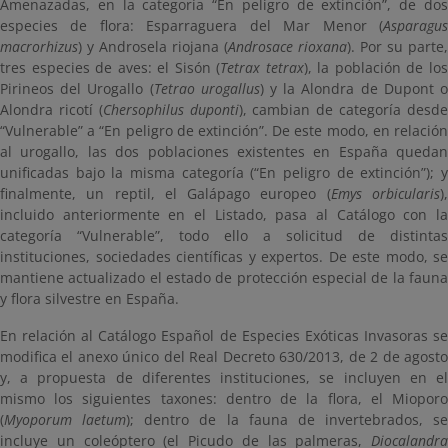
Amenazadas, en la categoría “En peligro de extinción”, de dos
especies de flora: Esparraguera del Mar Menor (
Asparagus
macrorhizus
) y Androsela riojana (
Androsace rioxana
). Por su parte,
tres especies de aves: el Sisón (
Tetrax tetrax
), la población de lo
Pirineos del Urogallo (
Tetrao urogallus
) y la Alondra de Dupont 
Alondra ricotí (
Chersophilus duponti
), cambian de categoría desd
“Vulnerable” a “En peligro de extinción”. De este modo, en relación
al urogallo, las dos poblaciones existentes en España quedan
unificadas bajo la misma categoría (“En peligro de extinción”); y
finalmente, un reptil, el Galápago europeo (
Emys orbicularis
)
incluido anteriormente en el Listado, pasa al Catálogo con la
categoría “Vulnerable”, todo ello a solicitud de distintas
instituciones, sociedades científicas y expertos. De este modo, se
mantiene actualizado el estado de protección especial de la fauna
y flora silvestre en España.
En relación al Catálogo Español de Especies Exóticas Invasoras se
modifica el anexo único del Real Decreto 630/2013, de 2 de agosto
y, a propuesta de diferentes instituciones, se incluyen en el
mismo los siguientes taxones: dentro de la flora, el Mioporo
(
Myoporum laetum
); dentro de la fauna de invertebrados, se
incluye un coleóptero (el Picudo de las palmeras,
Diocalandra