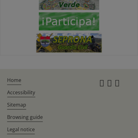
Home
Instagr
Twitte
Fac
Accessibility
Sitemap
Browsing guide
Legal notice