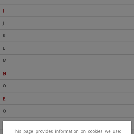
I
J
K
L
M
N
O
P
Q
R
This page provides information on cookies we use: