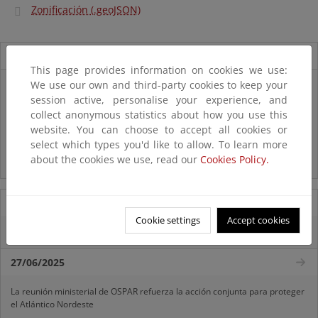
Zonificación (.geoJSON)
Novedades
This page provides information on cookies we use:
We use our own and third-party cookies to keep your
Listas patrón
session active, personalise your experience, and
El MITECO revisa y actualiza la Lista Patrón de las especies
silvestres presentes en España
collect anonymous statistics about how you use this
website. You can choose to accept all cookies or
select which types you'd like to allow. To learn more
Preguntas frecuentes...
about the cookies we use, read our
Cookies Policy.
Acceso a los recursos genéticos y reparto de beneficios
07/08/2025
Cookie settings
Accept cookies
El censo de aves del Parque Nacional de las Tablas bate récords históricos
27/06/2025
La reunión ministerial de OSPAR refuerza la acción conjunta para proteger
el Atlántico Nordeste