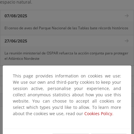
espacio natural.
07/08/2025
El censo de aves del Parque Nacional de las Tablas bate récords históricos
27/06/2025
La reunión ministerial de OSPAR refuerza la acción conjunta para proteger
el Atlántico Nordeste
Noticias sobre Biodiversidad
This page provides information on cookies we use:
Ver todas las noticias
We use our own and third-party cookies to keep your
session active, personalise your experience, and
collect anonymous statistics about how you use this
Accesos directos
website. You can choose to accept all cookies or
select which types you'd like to allow. To learn more
about the cookies we use, read our
Cookies Policy.