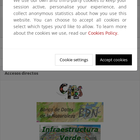
We use our own and third-party cookies to keep your
session active, personalise your experience, and
27/06/2025
collect anonymous statistics about how you use this
website. You can choose to accept all cookies or
La reunión ministerial de OSPAR refuerza la acción conjunta para proteger
select which types you'd like to allow. To learn more
el Atlántico Nordeste
about the cookies we use, read our
Cookies Policy.
Noticias sobre Biodiversidad
Ver todas las noticias
Cookie settings
Accept cookies
Accesos directos