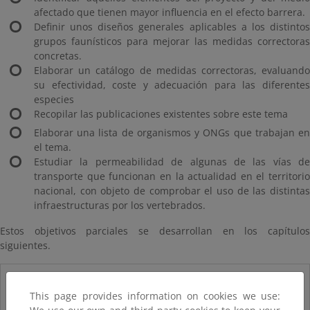
afectado que tienen mayor influencia en el efecto barrera.
Definir unos diseños generales aplicables a los distintos
grupos faunísticos para mejorar las medidas correctoras
concretas.
Elaborar un catálogo de medidas correctoras, evaluando
su efectividad, coste y adecuación para las diferentes
especies
Recopilar las publicaciones existentes sobre este tema
Elaborar una lista de organismos y ONGs que trabajan en
el tema.
Estudiar la permeabilidad de algunas de las vías de
transporte que funcionan en la actualidad en el territorio
nacional, con objeto de comprobar el uso de las distintas
infraestructuras por los vertebrados.
Estos objetivos parciales se desarrollan en los capítulos
siguientes.
07/08/2025
This page provides information on cookies we use:
El censo de aves del Parque Nacional de las Tablas bate récords históricos