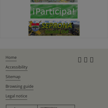
Home
Instagr
Twitte
Fac
Accessibility
Sitemap
Browsing guide
Legal notice