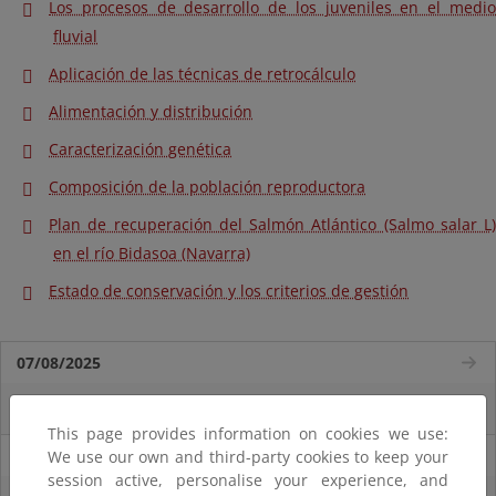
Los procesos de desarrollo de los juveniles en el medio
fluvial
Aplicación de las técnicas de retrocálculo
Alimentación y distribución
Caracterización genética
Composición de la población reproductora
Plan de recuperación del Salmón Atlántico (Salmo salar L)
en el río Bidasoa (Navarra)
Estado de conservación y los criterios de gestión
07/08/2025
El censo de aves del Parque Nacional de las Tablas bate récords históricos
This page provides information on cookies we use:
27/06/2025
We use our own and third-party cookies to keep your
session active, personalise your experience, and