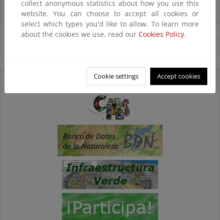
La reunión ministerial de OSPAR refuerza la acción conjunta para proteger
collect anonymous statistics about how you use this
el Atlántico Nordeste
website. You can choose to accept all cookies or
select which types you'd like to allow. To learn more
Noticias sobre Biodiversidad
about the cookies we use, read our
Cookies Policy.
Ver todas las noticias
Cookie settings
Accept cookies
Accesos directos