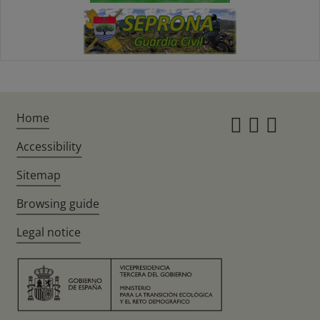
Home
Instagr
Twitte
Fac
Accessibility
Sitemap
Browsing guide
Legal notice