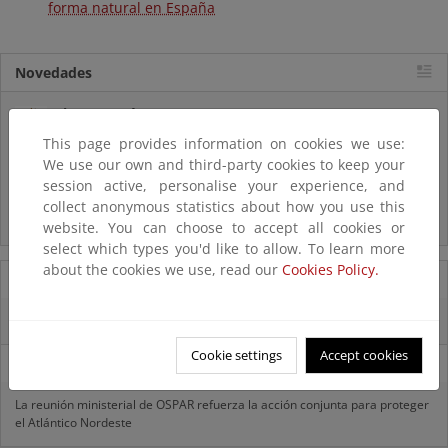
forma natural en España
Novedades
Listas patrón
El MITECO revisa y actualiza la Lista Patrón de las especies
This page provides information on cookies we use:
silvestres presentes en España
We use our own and third-party cookies to keep your
session active, personalise your experience, and
Preguntas frecuentes...
collect anonymous statistics about how you use this
Acceso a los recursos genéticos y reparto de beneficios
website. You can choose to accept all cookies or
select which types you'd like to allow. To learn more
about the cookies we use, read our
Cookies Policy.
07/08/2025
El censo de aves del Parque Nacional de las Tablas bate récords históricos
Cookie settings
Accept cookies
27/06/2025
La reunión ministerial de OSPAR refuerza la acción conjunta para proteger
el Atlántico Nordeste