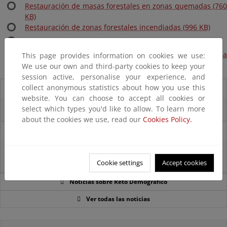
Restauración de masas forestales en zonas quemadas (760
KB)
Restauración de zonas forestales incendiadas (996 KB)
Restauración de sistemas dunares (977 KB)
El control de la salinidad y la lucha contra los efectos de la
This page provides information on cookies we use:
desertificación en la cuenca mediterránea (165 KB)
We use our own and third-party cookies to keep your
session active, personalise your experience, and
collect anonymous statistics about how you use this
07/08/2025
website. You can choose to accept all cookies or
select which types you'd like to allow. To learn more
El censo de aves del Parque Nacional de las Tablas bate récords históricos
about the cookies we use, read our
Cookies Policy.
27/06/2025
La reunión ministerial de OSPAR refuerza la acción conjunta para proteger
el Atlántico Nordeste
Cookie settings
Accept cookies
Noticias sobre Reto Demográfico
Ver todas las noticias