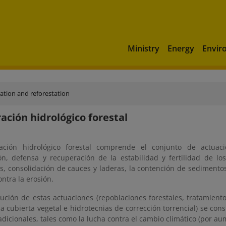
Ministry
Energy
Envir
cation and reforestation
ación hidrológico forestal
ración hidrológico forestal comprende el conjunto de actuac
ón, defensa y recuperación de la estabilidad y fertilidad de los
s, consolidación de cauces y laderas, la contención de sedimentos
ontra la erosión.
cución de estas actuaciones (repoblaciones forestales, tratamient
a cubierta vegetal e hidrotecnias de corrección torrencial) se con
adicionales, tales como la lucha contra el cambio climático (por a