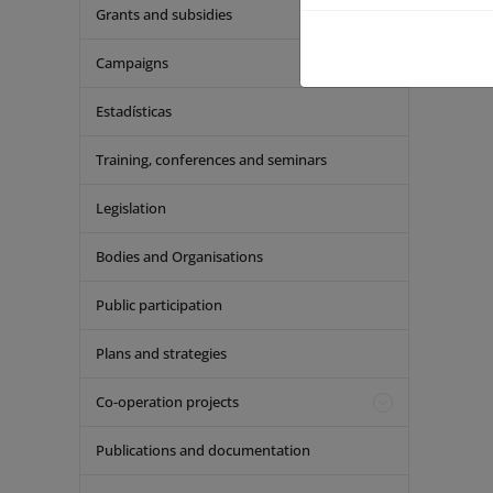
Grants and subsidies
Actu
Campaigns
Estadísticas
Training, conferences and seminars
Legislation
Bodies and Organisations
Public participation
Plans and strategies
Co-operation projects
Publications and documentation