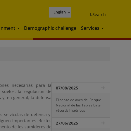
English
Search
onment
Demographic challenge
Services
Environment
Services
iones necesarias para la
07/08/2025
 suelos, la regulación de
 y, en general, la defensa
El censo de aves del Parque
Nacional de las Tablas bate
récords históricos
os selvícolas de defensa y
siguen importantes efectos
27/06/2025
umento de los sumideros de