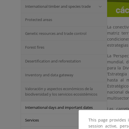
International timber and species trade
Protected areas
La conectiv
matriz ter
Genetic resources and trade control
condicione
estrategias
Forest fires
La ‘Perspec
Desertification and reforestation
mundial, de
para la Div
‘Estrategi
Inventory and data gateway
hasta al 
Estratégico
Valoración y aspectos económicos de la
nacional d
biodiversidad y los servicios ecosistémicos
multisector
International days and important dates
Las carret
organismos 
This page provides 
Services
particular
session active, per
con los co