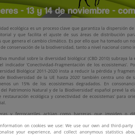
idad ecológica es un proceso clave que garantiza la dispersión de
ritorial y que facilita el ajuste de sus áreas de distribución p
s que genera el cambio climático. Es por ello que ha tomado un n
 de conservación de la biodiversidad, tanto a nivel nacional como i
tiva mundial sobre la diversidad biológica’ (CBD 2010) subraya la 
l indicador ‘Conectividad-Fragmentación de los ecosistemas’. Por 
ersidad Biológica’ 2011-2020 insta a reducir la pérdida y fragment
a de Biodiversidad de la UE hasta 2020’ también centra uno de s
menos un 15% de los ecosistemas degradados. En consonancia 
 del Patrimonio Natural y de la Biodiversidad’ español prevé la el
e restauración ecológica y conectividad de ecosistemas’ para ori
ial.
eras y ferrocarriles actúan como barreras que impiden o dif
a través de la matriz territorial y por ello es esencial permeabili
information on cookies we use: We use our own and third-party 
mente en los puntos más vulnerables del sistema: la intersección
sonalise your experience, and collect anonymous statistics ab
rredores ecológicos. A un nivel estratégico, es ya imprescind