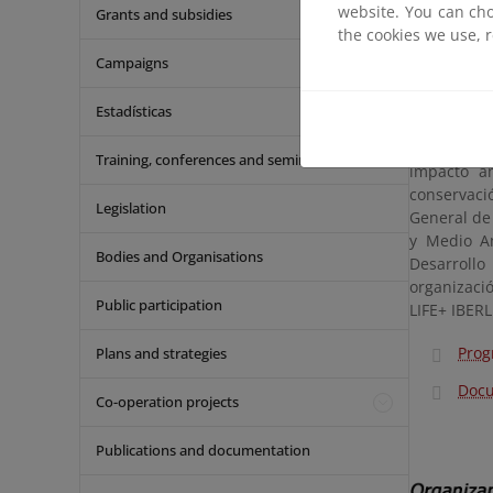
website. You can cho
planificaci
Grants and subsidies
the cookies we use, 
infraestruc
Campaigns
Estas jorn
fortalecer
Estadísticas
de Fragme
ediciones, 
Training, conferences and seminars
impacto am
conservaci
Legislation
General de 
y Medio Am
Bodies and Organisations
Desarrollo
organizaci
Public participation
LIFE+ IBER
Pro
Plans and strategies
Doc
Co-operation projects
Publications and documentation