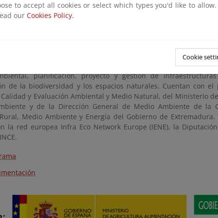
ose to accept all cookies or select which types you'd like to allow
ón que impulsen estas actuaciones, con vistas a facilitar la soste
read our
Cookies Policy.
turas viarias.
adas técnicas, por tanto, serán un encuentro para reflexionar
 la conectividad ecológica, conjuntamente, y se encuadran en la 
ntación de Hábitats causada por Infraestructuras de Transpo
Cookie setti
van dirigidas especialmente a los profesionales que participan en
biental, planificación, proyecto y gestión de infraestructura
ón de la biodiversidad y los espacios naturales. Cuentan con el 
Calidad y Evaluación Ambiental y Medio Natural, del Ministerio de
biente y de la Dirección General de Medio Ambiente de la Co
 Rural, Medio Ambiente y Energía del Gobierno de Extremadura.
ón la red europea Infra Eco Network Europe (IENE), la Diputación
LINCE.
grama
umentación