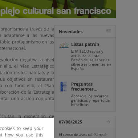
 organismos a través de la
Novedades
ara adaptarse a las nuevas
otable protagonismo en las
Listas patrón
nternacional.
El MITECO revisa y
actualiza la Lista
evolución negativa, a nivel
Patrón de las especies
silvestres presentes en
ello, el ‘Plan Estratégico
España
ación de los hábitats y la
us objetivos en restaurar
Preguntas
con todo ello, el ‘Plan
frecuentes...
aboración de la ‘Estrategia
Acceso a los recursos
entar una acción conjunta
genéticos y reparto de
beneficios
icultan la dispersión de
07/08/2025
zar estas infraestructuras,
cookies to keep your
 de las vías de transporte
out how you use this
El censo de aves del Parque
ible prever mecanismos de