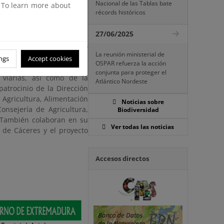
Nacional de las Tablas bate
. To learn more about
nibilidad de toda la red de
récords históricos
27/06/2025
 sobre cómo contribuir a
labor del Grupo de Trabajo
La reunión ministerial de
rtes. Como en anteriores
ngs
Accept cookies
OSPAR refuerza la acción
 procesos de evaluación de
conjunta para proteger el
s viarias, así como de la
Atlántico Nordeste
patrocinio de la Dirección
 Agricultura, Alimentación
Noticias sobre
nsejería de Agricultura,
Biodiversidad
 También colaboran en su
Ver todas las noticias
 de Cáceres y el proyecto
Accesos directos