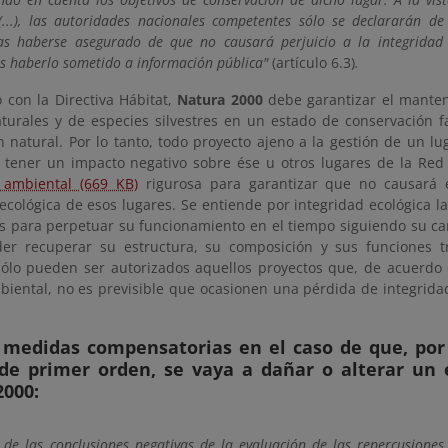
(...), las autoridades nacionales competentes sólo se declararán d
as haberse asegurado de que no causará perjuicio a la integridad d
as haberlo sometido a información pública"
(artículo 6.3)
.
 con la Directiva Hábitat,
Natura 2000
debe garantizar el mante
aturales y de especies silvestres en un estado de conservación f
n natural. Por lo tanto, todo proyecto ajeno a la gestión de un l
tener un impacto negativo sobre ése u otros lugares de la Red
 ambiental (669 KB)
rigurosa para garantizar que no causará ef
ecológica de esos lugares. Se entiende por integridad ecológica l
s para perpetuar su funcionamiento en el tiempo siguiendo su ca
er recuperar su estructura, su composición y sus funciones t
 sólo pueden ser autorizados aquellos proyectos que, de acuerdo 
mbiental, no es previsible que ocasionen una pérdida de integrida
 medidas compensatorias en el caso de que, por
 de primer orden, se vaya a dañar o alterar un 
2000:
r de las conclusiones negativas de la evaluación de las repercusiones