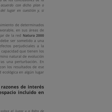
e acuerdo con dicho plan o
el lugar en cuestión y, si
nimiento de determinados
avorable, en sus áreas de
ugar de la red
Natura 2000
 debe ser sometido a una
ectos perjudiciales a la
a capacidad que tienen los
mino natural de evolución
ras una perturbación. En
con los resultados de ese
d ecológica en algún lugar
 razones de interés
espacio incluido en
 sobre el lugar y a falta de