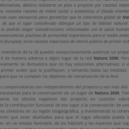
alternativas, debiera realizarse un plan o proyecto por razones imper
n, incluidas razones de índole social o económica, el Estado miem
ias sean necesarias para garantizar que la coherencia global de
Na
so de que el lugar considerado albergue un tipo de hábitat natural 
se podrán alegar consideraciones relacionadas con la salud humana
 consecuencias positivas de primordial importancia para el medio ambie
ón [Europea], otras razones imperiosas de interés público de primer or
s miembros de la UE pueden excepcionalmente autorizar un proye
rá de manera adversa a algún lugar de la red
Natura 2000
. Per
eviamente se demuestra que no hay soluciones alternativas; si e
 primer orden que lo justifiquen, y tomando todas las medidas
para que se cumplan los objetivos de conservación de la Red.
s compensatorias son independientes del proyecto y van más allá 
 necesarias para la conservación de un lugar de
Natura 2000
. Ti
amente los efectos negativos del proyecto en cuestión sobre
do la contribución funcional de ese lugar a la conservación de un
ies silvestres en su región biogeográfica, y manteniendo la coher
ienen que estar diseñadas para que el lugar afectado pueda s
ón, en un estado favorable, de los hábitats y las especies que so