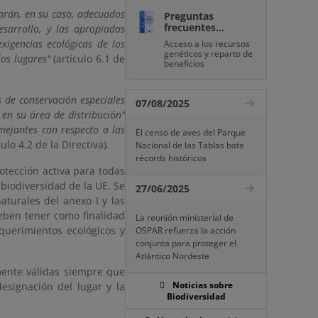
arán, en su caso, adecuados
Preguntas
frecuentes...
esarrollo, y las apropiadas
xigencias ecológicas de los
Acceso a los recursos
genéticos y reparto de
los lugares"
(artículo 6.1 de
beneficios
s de conservación especiales
07/08/2025
 en su área de distribución"
ejantes con respecto a las
El censo de aves del Parque
culo 4.2 de la Directiva)
.
Nacional de las Tablas bate
récords históricos
tección activa para todas
 biodiversidad de la UE. Se
27/06/2025
aturales del anexo I y las
deben tener como finalidad
La reunión ministerial de
querimientos ecológicos y
OSPAR refuerza la acción
conjunta para proteger el
Atlántico Nordeste
mente válidas siempre que
Noticias sobre
esignación del lugar y la
Biodiversidad