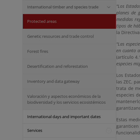
"Los Estado
International timber and species trade
planes de g
medidas reg
Protected areas
tipos de háb
la Directiva
Genetic resources and trade control
"Las especi
en cuanto a
Forest fires
(artículo 4
especies mi
Desertification and reforestation
Los Estado
Inventory and data gateway
las ZEC, pa
trata de m
especies d
Valoración y aspectos económicos de la
mantenerlo
biodiversidad y los servicios ecosistémicos
garantizand
International days and important dates
Estas medi
garanticen
Services
funcionalid