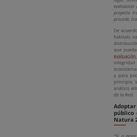
evaluación 
proyecto tr
procede, tr
De acuerdo
hábitats n
distribució
que pueda 
evaluación
integridad 
ecosistema
y para pod
principio,
análisis a
de la Red.
Adoptar
público
Natura 
"Si, a pesa