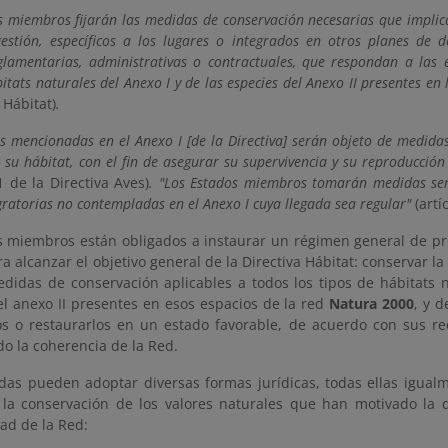
s miembros fijarán las medidas de conservación necesarias que implic
estión, específicos a los lugares o integrados en otros planes de d
lamentarias, administrativas o contractuales, que respondan a las e
itats naturales del Anexo I y de las especies del Anexo II presentes en 
 Hábitat)
.
es mencionadas en el Anexo I [de la Directiva] serán objeto de medida
 su hábitat, con el fin de asegurar su supervivencia y su reproducción
.1 de la Directiva Aves)
. "Los Estados miembros tomarán medidas sem
gratorias no contempladas en el Anexo I cuya llegada sea regular"
(artí
s miembros están obligados a instaurar un régimen general de pro
ra alcanzar el objetivo general de la Directiva Hábitat: conservar la
edidas de conservación aplicables a todos los tipos de hábitats n
el anexo II presentes en esos espacios de la red
Natura 2000
, y 
s o restaurarlos en un estado favorable, de acuerdo con sus re
o la coherencia de la Red.
das pueden adoptar diversas formas jurídicas, todas ellas igual
 la conservación de los valores naturales que han motivado la d
ad de la Red: