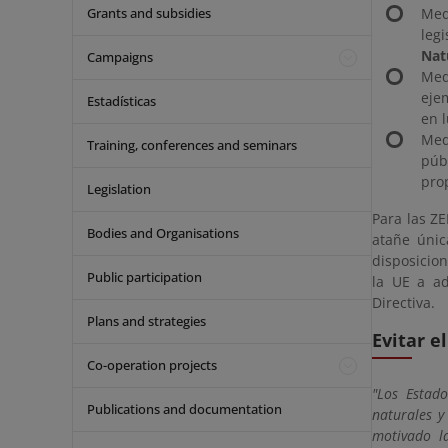
Grants and subsidies
Med
leg
Nat
Campaigns
Med
eje
Estadísticas
en 
Med
Training, conferences and seminars
púb
prop
Legislation
Para las ZE
Bodies and Organisations
atañe únic
disposicion
Public participation
la UE a ad
Directiva.
Plans and strategies
Evitar e
Co-operation projects
"Los Estad
Publications and documentation
naturales y
motivado l