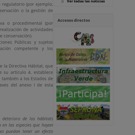
Ver todas las noticias
 regulatorio (por ejemplo,
nservación o la gestión de
Accesos directos
iva o procedimental (por
realización de actividades
e conservación).
ciones Públicas y sujetos
ración competente y los
e la Directiva Hábitat, que
 su artículo 4, establece
an también a los Estados de
aves del anexo I de esta
 deterioro de los hábitats
n en las especies que hayan
nes puedan tener un efecto