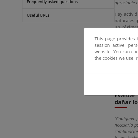
Frequently asked questions
apreciable e
Hay activi
Useful URLs
naturales 
un régimen
aplicación
This page provides 
medidas pr
session active, per
especies si
website. You can cho
Comunitari
the cookies we use, 
como ZEC, 
Este régim
autorizació
cubre tamb
Evaluar 
dañar lo
"Cualquier 
necesario p
combinación
lugar, teni