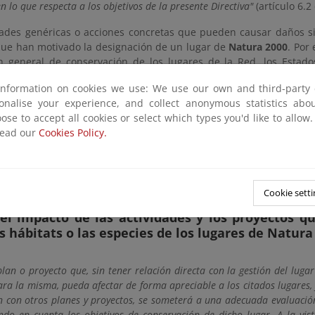
n lo que respecta a los objetivos de la presente Directiva"
(artículo 6.2
dades genéricas o acciones concretas que pueden causar daños sig
que han motivado la designación de un lugar de
Natura 2000
. Por
 general de conservación de los lugares de la Red, los Estad
 del principio de precaución, deben adoptar específicamente, de 
information on cookies we use: We use our own and third-party 
eventivas sean necesarias para impedir la perturbación de los há
sonalise your experience, and collect anonymous statistics ab
lvestres, tanto en las ZEPA como en las ZEC. También los
Lugares 
ose to accept all cookies or select which types you'd like to allow
a
deben ser protegidos, impidiendo su deterioro, antes incluso d
read our
Cookies Policy.
de acuerdo con la jurisprudencia del Tribunal de Justicia de las 
en preventivo afecta a todo tipo de planes y proyectos, no 
n administrativa; se aplica permanentemente, y no se limita a act
ién acontecimientos fortuitos.
Cookie setti
el impacto de las actividades y los proyectos q
s hábitats o las especies de los lugares de Natura
plan o proyecto que, sin tener relación directa con la gestión del luga
ara la misma, pueda afectar de forma apreciable a los citados lugares,
 con otros planes y proyectos, se someterá a una adecuada evaluación
endo en cuenta los objetivos de conservación de dicho lugar. A la vis