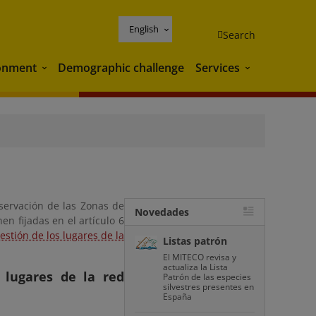
English
Search
onment
Demographic challenge
Services
Environment
Services
servación de las Zonas de
Novedades
en fijadas en el artículo 6
estión de los lugares de la
Listas patrón
El MITECO revisa y
actualiza la Lista
 lugares de la red
Patrón de las especies
silvestres presentes en
España