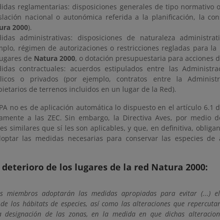
idas reglamentarias: disposiciones generales de tipo normativo o
islación nacional o autonómica referida a la planificación, la co
ura 2000
).
idas administrativas: disposiciones de naturaleza administrat
mplo, régimen de autorizaciones o restricciones regladas para la 
lugares de
Natura 2000
, o dotación presupuestaria para acciones d
idas contractuales: acuerdos estipulados entre las Administra
licos o privados (por ejemplo, contratos entre la Administ
ietarios de terrenos incluidos en un lugar de la Red).
PA no es de aplicación automática lo dispuesto en el artículo 6.1 d
amente a las ZEC. Sin embargo, la Directiva Aves, por medio de
es similares que sí les son aplicables, y que, en definitiva, oblig
optar las medidas necesarias para conservar las especies de 
l deterioro de los lugares de la red Natura 2000:
os miembros adoptarán las medidas apropiadas para evitar (...) el
 de los hábitats de especies, así como las alteraciones que repercuta
a designación de las zonas, en la medida en que dichas alteracio