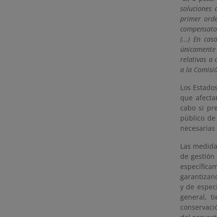
soluciones 
primer orde
compensator
(...) En ca
únicamente 
relativas a
a la Comisi
Los Estado
que afecta
cabo si pr
público de
necesarias 
Las medida
de gestión
específic
garantizan
y de espec
general, t
conservaci