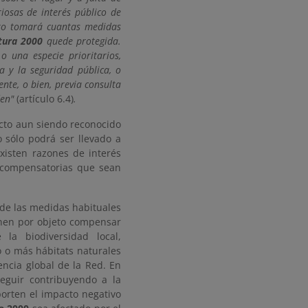
iosas de interés público de
bro tomará cuantas medidas
tura 2000
quede protegida.
o una especie prioritarios,
 y la seguridad pública, o
nte, o bien, previa consulta
den"
(artículo 6.4)
.
cto aun siendo reconocido
o sólo podrá ser llevado a
xisten razones de interés
 compensatorias que sean
de las medidas habituales
enen por objeto compensar
 la biodiversidad local,
o o más hábitats naturales
encia global de la Red. En
eguir contribuyendo a la
porten el impacto negativo