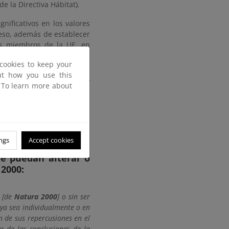
 de la Directiva Hábitat)
.
nificativos en los valores
 eso, además de establecer
os miembros de la UE, en
manera anticipada, cuantas
cookies to keep your
bitats naturales y de las
out how you use this
propuestos de Importancia
. To learn more about
e su posterior designación
Comunidades Europeas.
sólo a los que requieren
os intencionados, sino que
ngs
Accept cookies
ue puedan alterar o
 2000:
r [de
Natura 2000
] o sin ser
 ya sea individualmente o en
 de sus repercusiones en el
ta de las conclusiones de la