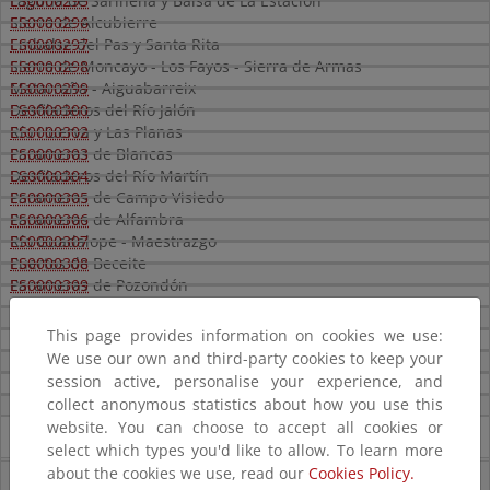
Laguna de Sariñena y Balsa de La Estación
ES0000295
Sierra de Alcubierre
ES0000296
Embalse del Pas y Santa Rita
ES0000297
Sierra de Moncayo - Los Fayos - Sierra de Armas
ES0000298
Matarraña - Aiguabarreix
ES0000299
Desfiladeros del Río Jalón
ES0000300
Río Huerva y Las Planas
ES0000302
Parameras de Blancas
ES0000303
Desfiladeros del Río Martín
ES0000304
Parameras de Campo Visiedo
ES0000305
Parameras de Alfambra
ES0000306
Río Guadalope - Maestrazgo
ES0000307
Puertos de Beceite
ES0000308
Parameras de Pozondón
ES0000309
Montes Universales - Sierra del Tremedal
ES0000539
Montes de Alfajarín y Saso de Osera
ES0000553
This page provides information on cookies we use:
Hoces del río Piedra
ES2410069
We use our own and third-party cookies to keep your
Sierra de Esdolomada y Morrones de Güel
ES2430090
session active, personalise your experience, and
Dehesa de Rueda - Montolar
ES2430101
collect anonymous statistics about how you use this
Muelas del Jiloca: El Campo y La Torreta
ES2430105
website. You can choose to accept all cookies or
Novedades
Hoces del Río Mesa
select which types you'd like to allow. To learn more
about the cookies we use, read our
Cookies Policy.
Listas patrón