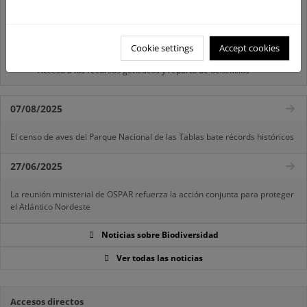
El MITECO revisa y actualiza la Lista Patrón de las especies
silvestres presentes en España
Cookie settings
Accept cookies
Preguntas frecuentes...
Acceso a los recursos genéticos y reparto de beneficios
07/08/2025
El censo de aves del Parque Nacional de las Tablas bate récords históricos
27/06/2025
La reunión ministerial de OSPAR refuerza la acción conjunta para proteger
el Atlántico Nordeste
Noticias sobre Biodiversidad
Ver todas las noticias
Accesos directos