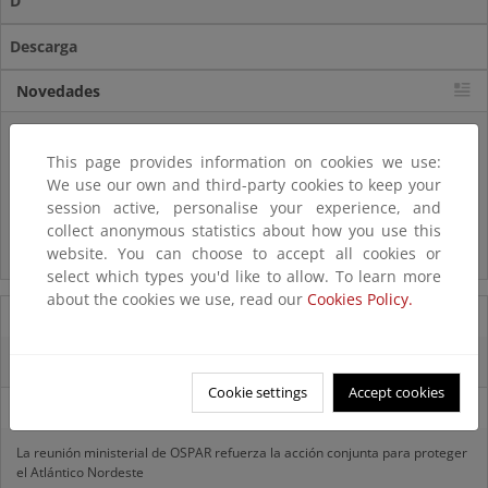
D
Descarga
Novedades
Listas patrón
El MITECO revisa y actualiza la Lista Patrón de las especies
This page provides information on cookies we use:
silvestres presentes en España
We use our own and third-party cookies to keep your
session active, personalise your experience, and
Preguntas frecuentes...
collect anonymous statistics about how you use this
website. You can choose to accept all cookies or
Acceso a los recursos genéticos y reparto de beneficios
select which types you'd like to allow. To learn more
about the cookies we use, read our
Cookies Policy.
07/08/2025
El censo de aves del Parque Nacional de las Tablas bate récords históricos
Cookie settings
Accept cookies
27/06/2025
La reunión ministerial de OSPAR refuerza la acción conjunta para proteger
el Atlántico Nordeste