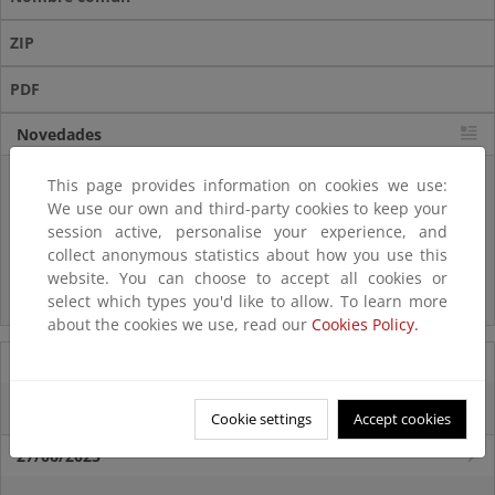
ZIP
PDF
Novedades
Listas patrón
This page provides information on cookies we use:
El MITECO revisa y actualiza la Lista Patrón de las especies
We use our own and third-party cookies to keep your
silvestres presentes en España
session active, personalise your experience, and
collect anonymous statistics about how you use this
Preguntas frecuentes...
website. You can choose to accept all cookies or
select which types you'd like to allow. To learn more
Acceso a los recursos genéticos y reparto de beneficios
about the cookies we use, read our
Cookies Policy.
07/08/2025
El censo de aves del Parque Nacional de las Tablas bate récords históricos
Cookie settings
Accept cookies
27/06/2025