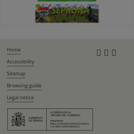
Home
Instagr
Twitte
Fac
Accessibility
Sitemap
Browsing guide
Legal notice