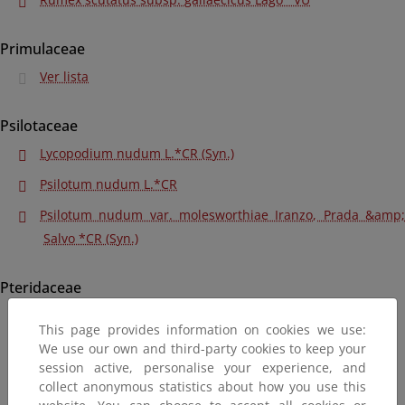
Primulaceae
Ver lista
Psilotaceae
Lycopodium nudum L.*CR (Syn.)
Psilotum nudum L.*CR
Psilotum nudum var. molesworthiae Iranzo, Prada &amp;
Salvo *CR (Syn.)
Pteridaceae
Pteris arguta Aiton *VU (Syn.)
This page provides information on cookies we use:
Pteris incompleta Cav.*VU
We use our own and third-party cookies to keep your
session active, personalise your experience, and
Pteris palustris Poiret in Lam.*VU (Syn.)
collect anonymous statistics about how you use this