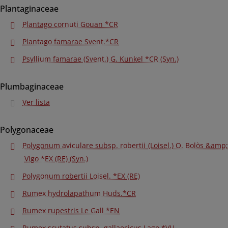
Plantaginaceae
Plantago cornuti Gouan *CR
Plantago famarae Svent.*CR
Psyllium famarae (Svent.) G. Kunkel *CR (Syn.)
Plumbaginaceae
Ver lista
Polygonaceae
Polygonum aviculare subsp. robertii (Loisel.) O. Bolòs &amp;
Vigo *EX (RE) (Syn.)
Polygonum robertii Loisel. *EX (RE)
Rumex hydrolapathum Huds.*CR
Rumex rupestris Le Gall *EN
Rumex scutatus subsp. gallaecicus Lago *VU