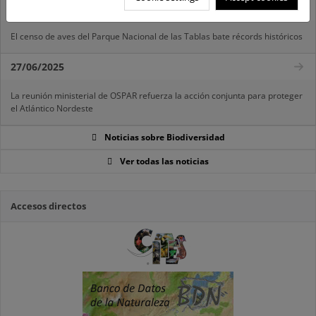
07/08/2025
El censo de aves del Parque Nacional de las Tablas bate récords históricos
27/06/2025
La reunión ministerial de OSPAR refuerza la acción conjunta para proteger
el Atlántico Nordeste
Noticias sobre Biodiversidad
Ver todas las noticias
Accesos directos