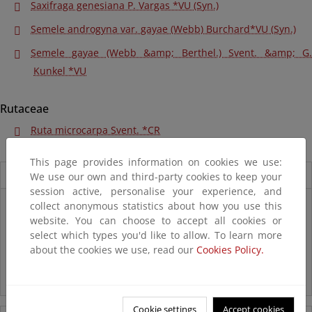
Saxifraga genesiana P. Vargas *VU (Syn.)
Semele androgyna var. gayae (Webb) Burchard*VU (Syn.)
Semele gayae (Webb &amp; Berthel.) Svent. &amp; G.
Kunkel *VU
Rutaceae
Ruta microcarpa Svent. *CR
This page provides information on cookies we use:
Novedades
We use our own and third-party cookies to keep your
session active, personalise your experience, and
Listas patrón
collect anonymous statistics about how you use this
website. You can choose to accept all cookies or
El MITECO revisa y actualiza la Lista Patrón de las especies
silvestres presentes en España
select which types you'd like to allow. To learn more
about the cookies we use, read our
Cookies Policy.
Preguntas frecuentes...
Acceso a los recursos genéticos y reparto de beneficios
Cookie settings
Accept cookies