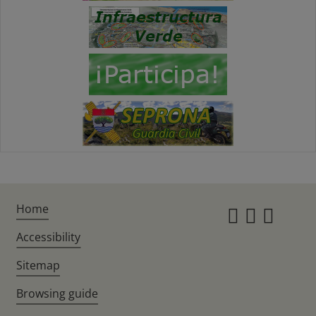
Home
Instagr
Twitte
Fac
Accessibility
Sitemap
Browsing guide