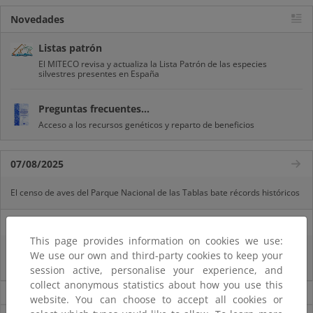
Novedades
Listas patrón
El MITECO revisa y actualiza la Lista Patrón de las especies
silvestres presentes en España
Preguntas frecuentes...
Acceso a los recursos genéticos y reparto de beneficios
07/08/2025
El censo de aves del Parque Nacional de las Tablas bate récords históricos
27/06/2025
This page provides information on cookies we use:
La reunión ministerial de OSPAR refuerza la acción conjunta para proteger
We use our own and third-party cookies to keep your
el Atlántico Nordeste
session active, personalise your experience, and
collect anonymous statistics about how you use this
Noticias sobre Biodiversidad
website. You can choose to accept all cookies or