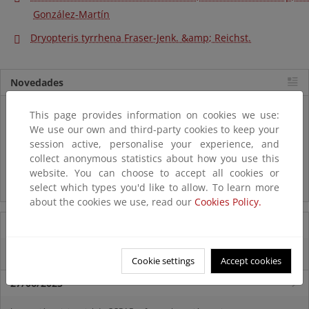
González-Martín
Dryopteris tyrrhena Fraser-Jenk. &amp; Reichst.
Novedades
Listas patrón
This page provides information on cookies we use:
El MITECO revisa y actualiza la Lista Patrón de las especies
We use our own and third-party cookies to keep your
silvestres presentes en España
session active, personalise your experience, and
collect anonymous statistics about how you use this
Preguntas frecuentes...
website. You can choose to accept all cookies or
select which types you'd like to allow. To learn more
Acceso a los recursos genéticos y reparto de beneficios
about the cookies we use, read our
Cookies Policy.
07/08/2025
El censo de aves del Parque Nacional de las Tablas bate récords históricos
Cookie settings
Accept cookies
27/06/2025