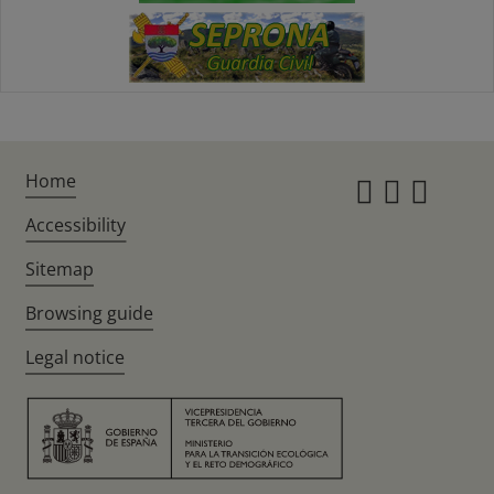
Home
Instagr
Twitte
Fac
Accessibility
Sitemap
Browsing guide
Legal notice