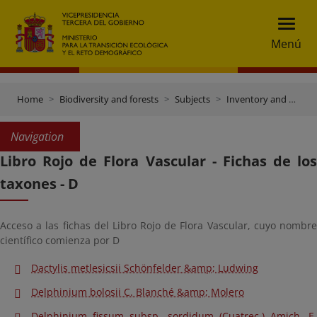
Menú
Home
Biodiversity and forests
Subjects
Inventory and data gateway
Navigation
Libro Rojo de Flora Vascular - Fichas de los
taxones - D
Acceso a las fichas del Libro Rojo de Flora Vascular, cuyo nombre
científico comienza por D
Dactylis metlesicsii Schönfelder &amp; Ludwing
Delphinium bolosii C. Blanché &amp; Molero
Delphinium fissum subsp. sordidum (Cuatrec.) Amich, E.