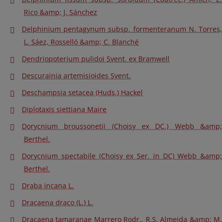
Rico &amp; J. Sánchez
Delphinium pentagynum subsp. formenteranum N. Torres,
L. Sáez, Rosselló &amp; C. Blanché
Dendriopoterium pulidoi Svent. ex Bramwell
Descurainia artemisioides Svent.
Deschampsia setacea (Huds.) Hackel
Diplotaxis siettiana Maire
Dorycnium broussonetii (Choisy ex DC.) Webb &amp;
Berthel.
Dorycnium spectabile (Choisy ex Ser. in DC) Webb &amp;
Berthel.
Draba incana L.
Dracaena draco (L.) L.
Dracaena tamaranae Marrero Rodr., R.S. Almeida &amp; M.