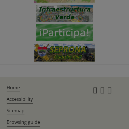
Home
Instagr
Twitte
Fac
Accessibility
Sitemap
Browsing guide