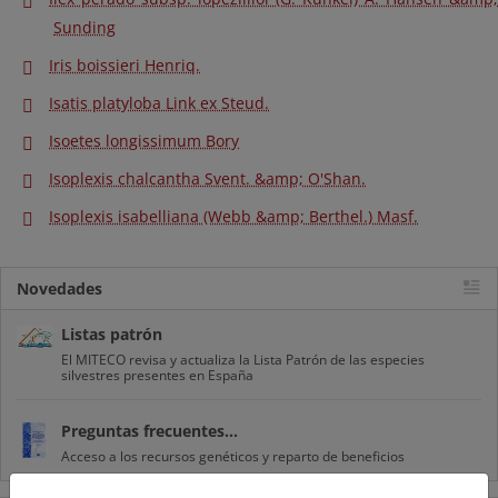
Sunding
Iris boissieri Henriq.
Isatis platyloba Link ex Steud.
Isoetes longissimum Bory
Isoplexis chalcantha Svent. &amp; O'Shan.
Isoplexis isabelliana (Webb &amp; Berthel.) Masf.
Novedades
Listas patrón
El MITECO revisa y actualiza la Lista Patrón de las especies
silvestres presentes en España
Preguntas frecuentes...
Acceso a los recursos genéticos y reparto de beneficios