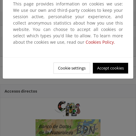
This page provides information on cookies we use:
07/08/2025
We use our own and third-party cookies to keep your
session active, personalise your experience, and
El censo de aves del Parque Nacional de las Tablas bate récords históricos
collect anonymous statistics about how you use this
website. You can choose to accept all cookies or
27/06/2025
select which types you'd like to allow. To learn more
about the cookies we use, read our
Cookies Policy.
La reunión ministerial de OSPAR refuerza la acción conjunta para proteger
el Atlántico Nordeste
Noticias sobre Biodiversidad
Cookie settings
Accept cookies
Ver todas las noticias
Accesos directos