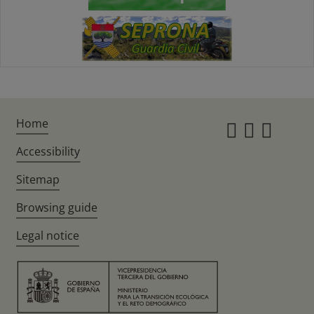
Home
Instagr
Twitte
Fac
Accessibility
Sitemap
Browsing guide
Legal notice