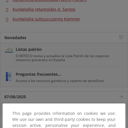
Kunkeliella retamoides A. Santos
Kunkeliella subsucculenta Kämmer
Novedades
Listas patrón
El MITECO revisa y actualiza la Lista Patrón de las especies
silvestres presentes en España
Preguntas frecuentes...
Acceso a los recursos genéticos y reparto de beneficios
07/08/2025
El censo de aves del Parque Nacional de las Tablas bate récords históricos
This page provides information on cookies we use:
We use our own and third-party cookies to keep your
27/06/2025
session active, personalise your experience, and