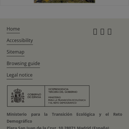
Home
Instagr
Twitte
Fac
Accessibility
Sitemap
Browsing guide
Legal notice
Ministerio para la Transición Ecológica y el Reto
Demográfico
Plaza San Juan de la Cruz, 10 28071 Madrid (España)