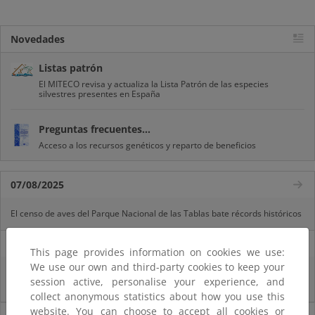
Novedades
Listas patrón
El MITECO revisa y actualiza la Lista Patrón de las especies
silvestres presentes en España
Preguntas frecuentes...
Acceso a los recursos genéticos y reparto de beneficios
07/08/2025
El censo de aves del Parque Nacional de las Tablas bate récords históricos
27/06/2025
This page provides information on cookies we use:
We use our own and third-party cookies to keep your
La reunión ministerial de OSPAR refuerza la acción conjunta para proteger
session active, personalise your experience, and
el Atlántico Nordeste
collect anonymous statistics about how you use this
website. You can choose to accept all cookies or
Noticias sobre Biodiversidad