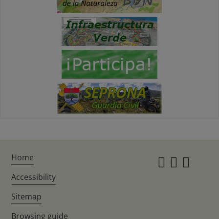
Home
Instagr
Twitte
Fac
Accessibility
Sitemap
Browsing guide