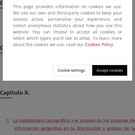
Capítulo VIII.
This page provides information on cookies we use:
We use our own and third-party cookies to keep your
session active, personalise your experience, and
collect anonymous statistics about how you use this
Áreas importantes para la herpetofauna española
website. You can choose to accept all cookies or
select which types you'd like to allow. To learn more
about the cookies we use, read our
Cookies Policy.
Capítulo IX.
Cookie settings
Accept cookies
Las especies introducidas de anfibios y reptiles
Capítulo X.
La metodología cartográfica y el empleo de los sistemas de
información geográfica en la distribución y análisis de la