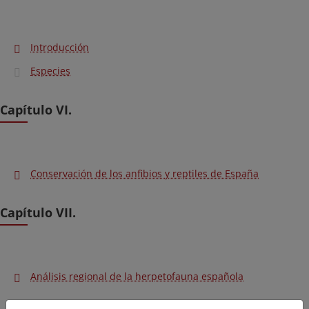
Introducción
Especies
Capítulo VI.
Conservación de los anfibios y reptiles de España
Capítulo VII.
Análisis regional de la herpetofauna española