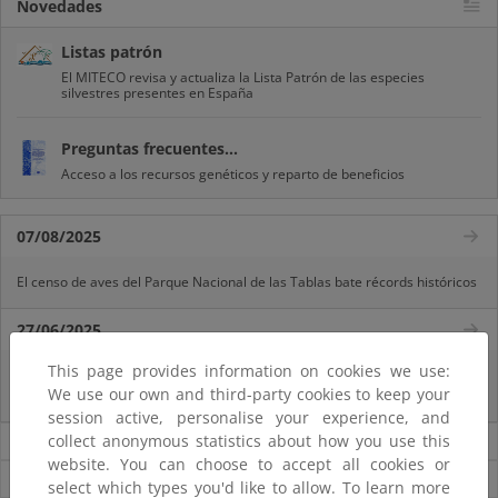
Novedades
Listas patrón
El MITECO revisa y actualiza la Lista Patrón de las especies
silvestres presentes en España
Preguntas frecuentes...
Acceso a los recursos genéticos y reparto de beneficios
07/08/2025
El censo de aves del Parque Nacional de las Tablas bate récords históricos
27/06/2025
This page provides information on cookies we use:
La reunión ministerial de OSPAR refuerza la acción conjunta para proteger
We use our own and third-party cookies to keep your
el Atlántico Nordeste
session active, personalise your experience, and
collect anonymous statistics about how you use this
Noticias sobre Biodiversidad
website. You can choose to accept all cookies or
Ver todas las noticias
select which types you'd like to allow. To learn more