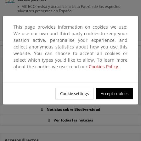
El MITECO revisa y actualiza la Lista Patrón de las especies
silvestres presentes en España
Preguntas frecuentes...
This page provides information on cookies we use:
We use our own and third-party cookies to keep your
Acceso a los recursos genéticos y reparto de beneficios
session active, personalise your experience, and
collect anonymous statistics about how you use this
07/08/2025
website. You can choose to accept all cookies or
select which types you'd like to allow. To learn more
El censo de aves del Parque Nacional de las Tablas bate récords históricos
about the cookies we use, read our
Cookies Policy.
27/06/2025
La reunión ministerial de OSPAR refuerza la acción conjunta para proteger
Cookie settings
Accept cookies
el Atlántico Nordeste
Noticias sobre Biodiversidad
Ver todas las noticias
Accesos directos