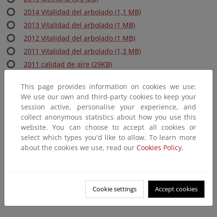
2014 Vitalidad del arbolado (1,1 MB)
2013 Vitalidad del arbolado (1 MB)
2012 Vitalidad del arbolado (1 MB)
2011 Vitalidad del arbolado (1,3 MB)
2011 calidad de aire (29KB)
2011 ozono (264KB)
This page provides information on cookies we use:
2010 Vitalidad del arbolado (1,3 MB)
We use our own and third-party cookies to keep your
2010 calidad aire (41KB)
session active, personalise your experience, and
2010 ozono (193KB)
collect anonymous statistics about how you use this
website. You can choose to accept all cookies or
2010 Resultados instrumentación (1,2MB)
select which types you'd like to allow. To learn more
2009 Vitalidad del arbolado (2,7 MB)
about the cookies we use, read our
Cookies Policy.
2009 calidad aire (134KB)
2009 ozono (299KB)
2009 Resultados instrumentación (2,6MB)
Cookie settings
Accept cookies
Resultados Instrumentación 2005-2008 (1 MB)