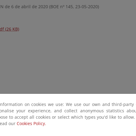
 de 6 de abril de 2020 (BOE nº 145, 23-05-2020)
df (26 KB)
information on cookies we use: We use our own and third-party 
sonalise your experience, and collect anonymous statistics ab
ose to accept all cookies or select which types you'd like to allow
read our
Cookies Policy.