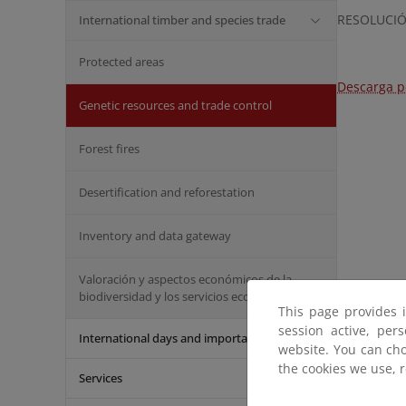
RESOLUCIÓN
International timber and species trade
Protected areas
Descarga p
Genetic resources and trade control
Forest fires
Desertification and reforestation
Inventory and data gateway
Valoración y aspectos económicos de la
biodiversidad y los servicios ecosistémicos
This page provides 
session active, per
International days and important dates
website. You can cho
the cookies we use, 
Services