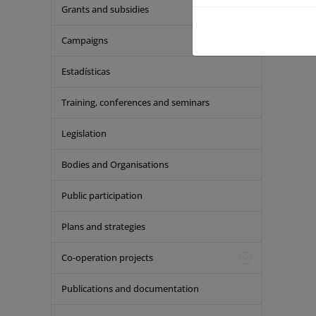
Grants and subsidies
Campaigns
Estadísticas
Training, conferences and seminars
Legislation
Bodies and Organisations
Public participation
Plans and strategies
Co-operation projects
Publications and documentation