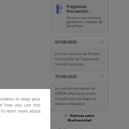
Preguntas
frecuentes...
Acceso a los recursos
genéticos y reparto de
beneficios
07/08/2025
El censo de aves del Parque
Nacional de las Tablas bate
récords históricos
27/06/2025
La reunión ministerial de
OSPAR refuerza la acción
cookies to keep your
conjunta para proteger el
Atlántico Nordeste
out how you use this
. To learn more about
Noticias sobre
Biodiversidad