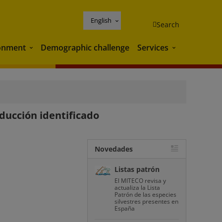
English
Search
onment
Demographic challenge
Services
Environment
Services
ducción identificado
Novedades
Listas patrón
El MITECO revisa y
actualiza la Lista
Patrón de las especies
silvestres presentes en
España