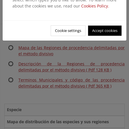
about the cookies we use, read our
Cookies Policy.
Ver en PDF
Cookie settings
Accept cookies
ESPECIES FORESTALES ESPAÑOLAS CON REGIONES DE
PROCEDENCIA DEFINIDAS POR EL MÉTODO DIVISIVO
Mapa de las Regiones de procedencia delimitadas por
el método divisivo
Descripción de la Regiones de procedencia
delimitadas por el método divisivo ( Pdf 128 KB )
Terminos Municipales y código de las procedencia
delimitadas por el método divisivo ( Pdf 365 KB )
Especie
Mapa de distribución de las especies y sus regiones