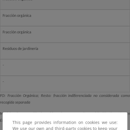
Fracción orgánica
Fracción orgánica
Residuos de jardinería
-
-
FO: Fracción Orgánica; Resto: fracción indiferenciada no considerada como
recogida separada
Modelos de separación de residuos de competencia municipal implantados en
España.
This page provides information on cookies we use:
We use our own and third-party cookies to keep your