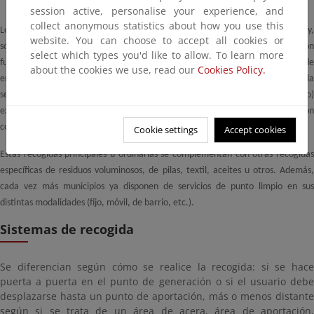
session active, personalise your experience, and
collect anonymous statistics about how you use this
Los más habituales son el Tipo 1 (especialmente en Cataluña), Tipo 4 y,
website. You can choose to accept all cookies or
sobretodo el Tipo 5. El modelo húmedo/seco (Tipo 2) realiza la separación
select which types you'd like to allow. To learn more
fundamentalmente de la fracción orgánica e inorgánica (incluye los residuos de
about the cookies we use, read our
Cookies Policy.
envases). El Tipo 6 es un modelo residual en España, que no integra la
separación de residuos de envases ligeros. Finalmente, el Tipo 3 (Multiproducto)
existe sólo en algunas zonas y recoge conjuntamente el residuo de papel-cartón
con los residuos de envases ligeros.
Cookie settings
Accept cookies
Estas recogidas principales u ordinarias se complementan con otras recogidas
específicas de residuos voluminosos, de pilas, textil, aceites u otros. Además,
cada vez más municipios ya disponen de servicios de punto limpio en sus
distintas modalidades (fijo, móvil, de barrio, etc.).
Sistemas de recogida
Se diferencian según cómo se realice la recogida: si se hace
puerta a puerta en el punto de generación o si el usuario debe
desplazarse hasta un punto de aportación, más o menos distante
según si se trata de un área de acera, área de aportación,