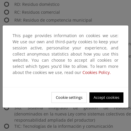
RD: Residuo doméstico
RC: Residuos comercial
RM: Residuo de competencia municipal
RMB: Residuos de competencia municipal biodegradables
This page provides information on cookies we use:
RPM: Residuo peligroso de competencia municipal
We use our own and third-party cookies to keep your
RPPQ: Residuo peligroso de competencia municipal en
session active, personalise your experience, and
pequeñas cantidades
collect anonymous statistics about how you use this
RSU: Residuo sólido urbano/residuos sólido de
website. You can choose to accept all cookies or
competencia municipal
select which types you'd like to allow. To learn more
RS: Recogida separada
about the cookies we use, read our
Cookies Policy.
RSB: Recogida separada bruta
RSN: Recogida separada neta
RV: Residuo verde o vegetal
Cookie settings
Accept cookies
SDDR: Sistema de depósito, devolución y retorno
SIG: Sistema integrado de gestión de residuos
(denominados en la nueva Ley como sistemas colectivos de
responsabilidad ampliada del productor)
TIC: Tecnologías de la información y comunicación