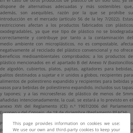
En el caso de otros productos de plástico de un solo uso, ya se
dispone de alternativas adecuadas y más sostenibles que,
además, son asequibles, razón por la que se prohíbe su
introducción en el mercado (artículo 56 de la ley 7/2022). Estas
restricciones afectan a los productos fabricados con plásticos
oxodegradables, ya que ese tipo de plástico no se biodegrada
correctamente y contribuye por tanto a la contaminación del
medio ambiente con microplásticos, no es compostable, afecta
negativamente al reciclado del plástico convencional y no ofrece
beneficios medioambientales comprobados; a los productos de
plástico mencionados en el apartado B del Anexo IV (bastoncillos
de algodón, cubiertos, platos, pajitas, agitadores para bebidas,
palitos destinados a sujetar e ir unidos a globos, recipientes para
alimentos de poliestireno expandido y recipientes para bebidas y
vasos para bebidas de poliestireno expandido, incluidos sus tapas
y tapones; y a las microesferas de plástico de menos de 5mm
añadidas intencionadamente, la cual, se estará a lo previsto en el
anexo XVII del Reglamento (CE) n.º 1907/2006 del Parlamento
Europeo y del Consejo, de 18 de diciembre (Reglamento REACH).
Por lo que se refiere a los productos de plástico de un solo uso
This page provides information on cookies we use:
para los que no se disponga todavía de alternativas adecuadas y
We use our own and third-party cookies to keep your