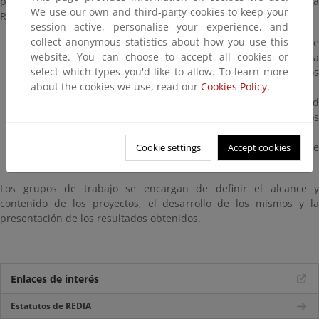
promover la realización de actividades por los miembros de la
We use our own and third-party cookies to keep your
Red, aunque también se encarga de:
session active, personalise your experience, and
collect anonymous statistics about how you use this
Preparar las reuniones del Plenario, el informe anual de
website. You can choose to accept all cookies or
las actividades desarrolladas, el plan de actividades para
select which types you'd like to allow. To learn more
el ejercicio siguiente y la presentación de nuevos
about the cookies we use, read our
Cookies Policy.
proyectos.
Organizar y coordinar la participación de REDIA en la Red
Europea de Inspección Ambiental IMPEL y otros foros
técnicos (CONAMA, etc).
Diseñar jornadas técnicas y workshops sobre temas de
Cookie settings
Accept cookies
interés para la Red.
Los grupos de trabajo se encargan de definir el alcance y
contenido de los proyectos, el desarrollo de los mismos y la
presentación de los resultados obtenidos.
Enlaces de interés
Estatutos de REDIA