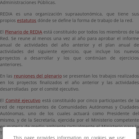
Administraciones Públicas.
REDIA es una organización supraautonómica, que tiene sus
propios
estatutos
dónde se define la forma de trabajo de la red.
El
Plenario de REDIA
está constituido por todos los miembros de l
Red. Se reune al menos una vez al año para aprobar el informe
anual de actividades del año anterior y el plan anual de
actividades del siguiente ejercicio, que incluye los nuevos
proyectos a desarrollar y los que continúan de ejercicios
anteriores.
En las
reuniones del plenario
se presentan los trabajos realizado
en los proyectos finalizados el año anterior y las actividades
desarrolladas por el comité ejecutivo.
El
Comité ejecutivo
está constituido por cinco participantes de l
red de representantes de Comunidades Autónomas y Ciudades
Autónomas, uno de los cuales actuará como Presidente del
mismo, y de la Secretaría, ejercida por el Ministerio competente
en materia de medio ambiente (actualmente el Ministerio para la
Transición Ecológica y el Reto Demográfico). Su misión principal es
This page provides information on cookies we use: