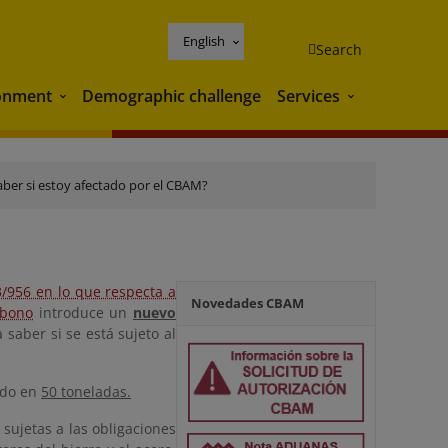
English
Search
onment
Demographic challenge
Services
Environment
Services
er si estoy afectado por el CBAM?
3/956 en lo que respecta a
Novedades CBAM
rbono
introduce un
nuevo
saber si se está sujeto al
jado en
50 toneladas.
sujetas a las obligaciones