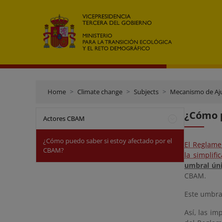
Home
Climate change
Subjects
Mecanismo de Aju
¿Cómo p
Actores CBAM
¿Cómo puedo saber si estoy afectado por el
El Reglame
CBAM?
la simplif
umbral úni
CBAM.
Este umbral
Así, las im