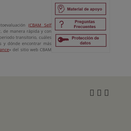
utoevaluación
(
CBAM Self
r, de manera rápida y con
eriodo transitorio, cuáles
as y dónde encontrar más
ance
» del sitio web CBAM
Instagra
Twitter
Face