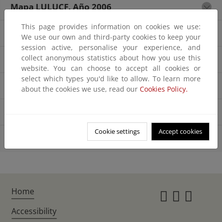
Mapa LULUCF. Año 2006
This page provides information on cookies we use:
Mapa LULUCF. Año 2009
We use our own and third-party cookies to keep your
session active, personalise your experience, and
collect anonymous statistics about how you use this
Mapa LULUCF. Año 2012
website. You can choose to accept all cookies or
select which types you'd like to allow. To learn more
Mapa LULUCF. Año 2015
about the cookies we use, read our
Cookies Policy.
Mapa LULUCF. Año 2018
Cookie settings
Accept cookies
Mapa LULUCF. Año 2021
Home
Instagr
Twitte
Fac
Accessibility