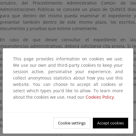
octubre, del Procedimiento Administrativo Común de las
Administraciones Públicas se concede un plazo de QUINCE días
para que dentro del mismo pueda examinar el expediente y
presentar también dentro de este mismo plazo, los escritos,
documentos y pruebas que estime conveniente.
En caso de que desee consultar el expediente en las
dependencias administrativas, deberá solicitarse cita previa. Si la
consulta se desea en las oficinas de la Demarcación de Costas
This page provides information on cookies we use:
Andalucía Atlántico (C/ Marianista Cubillo, 7. Cádiz), deberá
We use our own and third-party cookies to keep your
hacerlo en la dirección de correo electrónico bzn-
session active, personalise your experience, and
dccadiz@miteco.es. Si la consulta se desea en las dependencias
collect anonymous statistics about how you use this
de la Dirección General de la Costa y el Mar (Plaza San Juan de la
website. You can choose to accept all cookies or
Cruz, 10. Madrid), deberá hacerlo a través de la dirección de
select which types you'd like to allow. To learn more
correo electrónico buzon-sgdpmt@miteco.es
about the cookies we use, read our
Cookies Policy.
En ambos casos debe citarse la referencia del expediente
DES01/23/11/0003.
Asimismo, el proyecto estará disponible para su consulta, en
Cookie settings
Accept cookies
formato digital, en esta página.