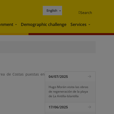
English
Search
onment
Demographic challenge
Services
Environment
Services
rea de Costas puestas en
04/07/2025
Hugo Morán visita las obras
de regeneración de la playa
de La Antilla-Islantilla
17/06/2025