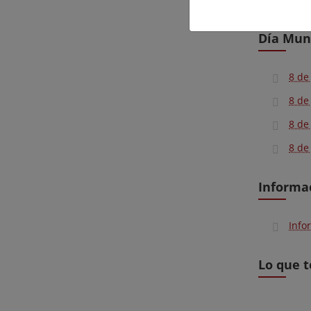
Día Mun
8 de
8 de
8 de
8 de
Informa
Info
Lo que t