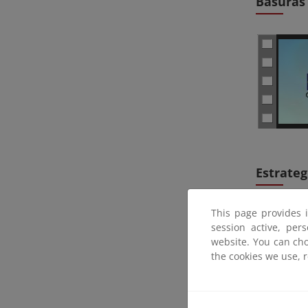
Basuras 
Estrate
This page provides 
session active, per
website. You can cho
the cookies we use, 