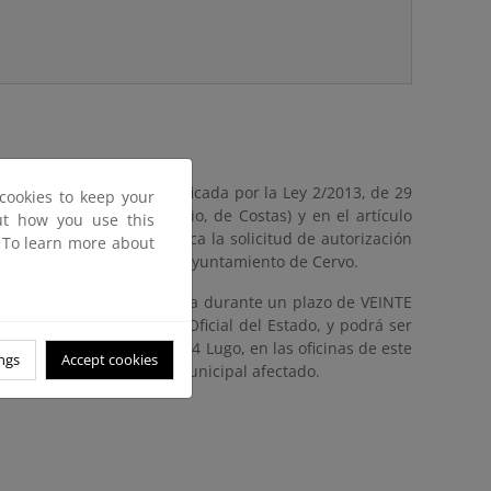
de julio, de Costas (modificada por la Ley 2/2013, de 29
cookies to keep your
Ley 22/1988, de 28 de julio, de Costas) y en el artículo
out how you use this
ete a información pública la solicitud de autorización
. To learn more about
erencia, formulada por el Ayuntamiento de Cervo.
ualquier persona interesada durante un plazo de VEINTE
te anuncio en el Boletín Oficial del Estado, y podrá ser
 da Muralla, 131, 1º, 27004 Lugo, en las oficinas de este
ngs
Accept cookies
Ayuntamiento del término municipal afectado.