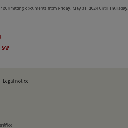
or submitting documents from
Friday, May 31, 2024
until
Thursday,
d
o BOE
Legal notice
gráfico