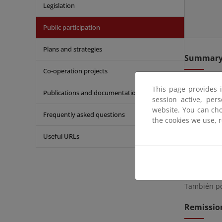
Legislation
Public participation
Plans and strategies
Summar
Co-operation projects
De conformi
This page provides 
Publications and documentation
de mayo, de
session active, per
152.8.b de
website. You can cho
Frequently asked questions
de ocupaci
the cookies we use, 
Useful URLs
La documen
(20) DÍAS H
examinado e
Servicio en
También pod
Remissio