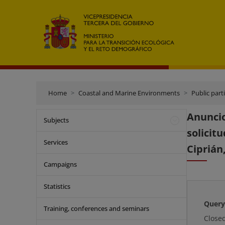
Home
Coastal and Marine Environments
Public part
Anuncio
Subjects
solicit
Services
Ciprián
Campaigns
Statistics
Query
Training, conferences and seminars
Close