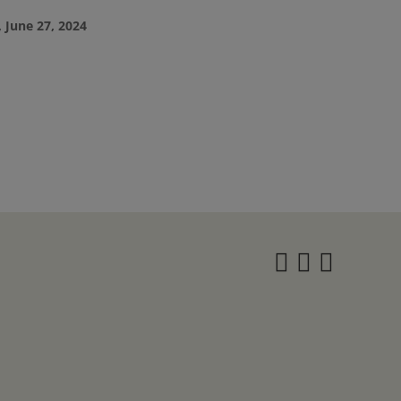
 June 27, 2024
Instagra
Twitter
Face