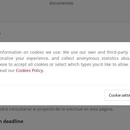
documentos
y
dad con lo dispuesto en el artículo 52.2 de la Ley 22/1988, de 28 
information on cookies we use: We use our own and third-party 
 protección y uso sostenible del litoral y de modificación de la 
sonalise your experience, and collect anonymous statistics ab
l Reglamento General de Costas aprobado por R.D. 876/2014, se som
ose to accept all cookies or select which types you'd like to allow
ón, durante 4 años, del dominio público marítimo-terrestre de ref
read our
Cookies Policy.
tación que sirve de base a la solicitud estará a disposición de c
ÁBILES, contados a partir del día siguiente al de publicación de es
n las oficinas de este Servicio Provincial de Costas en Lugo, Ronda
Cookie setti
 Foz, edificio CENIMA, Avda. da Ribeira s/n 3º, 27780 Foz y en el 
rá consultarse el proyecto de la solicitud en esta página.
n deadline