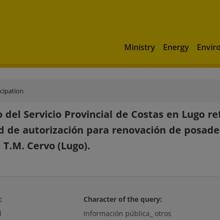
Ministry
Energy
Envir
icipation
 del Servicio Provincial de Costas en Lugo re
ud de autorización para renovación de posader
, T.M. Cervo (Lugo).
:
Character of the query:
d
Información pública_ otros