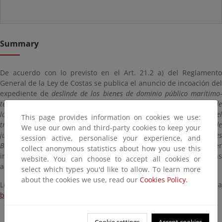
Summary
De acuerdo con lo previsto en el Art. 21.2 a) del Reglamento
General de la Ley de Costas se publica el anuncio de incoación del
expediente de
deslinde de los bienes de dominio público marítimo
terrestre del tramo de unos doscientos cuarenta y dos (242) metros de
longitud, correspondiente a la Punta Nadala, vértices 525 a 533, en el
This page provides information on cookies we use:
tramo afectados por la sentencia de la Audiencia Nacional de 5 de
We use our own and third-party cookies to keep your
junio de 1997, en el término municipal de Calvià, Isla de Mallorca (Illes
session active, personalise your experience, and
Balears)
con el fin de que en el plazo de 1 mes, cualquier
collect anonymous statistics about how you use this
interesado pueda comparecer en el expediente y formular las
website. You can choose to accept all cookies or
alegaciones que considere oportunas.
select which types you'd like to allow. To learn more
about the cookies we use, read our
Cookies Policy.
Los comentarios y alegaciones pueden dirigirse por e-mail a
buzon-sgdpmt@magrama.es