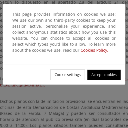
Según lo dispuesto en el apartado 2.a del artículo 21 del
Reglamento General de Costas (Real Decreto 876/2014) se anuncia
para general conocimiento la providencia de incoación del
This page provides information on cookies we use:
expediente de deslinde (de fecha 26 de septiembre de 2017) y el
We use our own and third-party cookies to keep your
comienzo del procedimiento de información pública del mismo
session active, personalise your experience, and
con el fin de que, en el plazo de UN MES, contado a partir del día
collect anonymous statistics about how you use this
siguiente al de la publicación de este anuncio en el Boletín Oficial
website. You can choose to accept all cookies or
de la Provincia, cualquier interesado pueda comparecer en el
select which types you'd like to allow. To learn more
expediente, examinar el plano de delimitación provisional de la
about the cookies we use, read our
Cookies Policy.
zona de dominio público marítimo-terrestre y de su zona de
servidumbre de protección, y formular las alegaciones que
considere oportunas.
Cookie settings
Accept cookies
Los comentarios y alegaciones pueden dirigirse por e-mail a:
bzn-
dcmalaga@mapama.es
Dichos planos con la delimitación provisional se encuentran en las
oficinas de esta Demarcación de Costas Andalucía-Mediterráneo
(Paseo de la Farola, 7 Málaga) y pueden ser consultados en
horario de atención al público previa cita (en días laborables de
9:00 a 14:00). Los planos citados también pueden consultarse