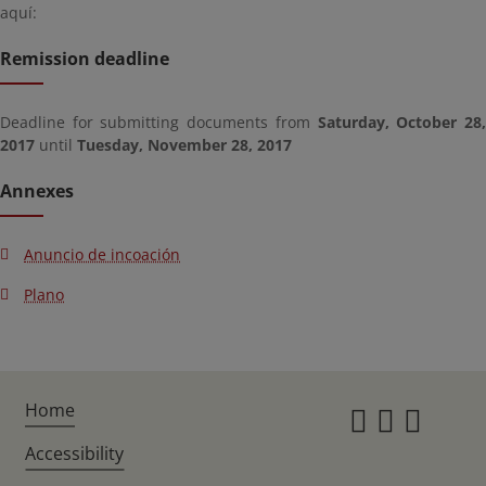
aquí:
Remission deadline
Deadline for submitting documents from
Saturday, October 28
2017
until
Tuesday, November 28, 2017
Annexes
Anuncio de incoación
Plano
Home
Instagr
Twitte
Fac
Accessibility