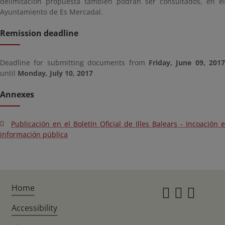
delimitación propuesta también podrán ser consultados, en el
Ayuntamiento de Es Mercadal.
Remission deadline
Deadline for submitting documents from
Friday, June 09, 2017
until
Monday, July 10, 2017
Annexes
Publicación en el Boletín Oficial de Illes Balears - Incoación e
información pública
Home
Instagr
Twitte
Fac
Accessibility